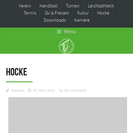
Verein
Handball
Turnen
Leichtathletik
Tennis
Ski & Freizeit
Kultur
Hocke
Downloads
Karriere
Menu
Hocke
shadow
28. März 2016
No comments