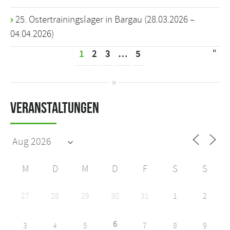
25. Ostertrainingslager in Bargau (28.03.2026 –
04.04.2026)
“
1
2
3
…
5
Veranstaltungen
M
D
M
D
F
S
S
27
28
29
30
31
1
2
6
3
4
5
7
8
9