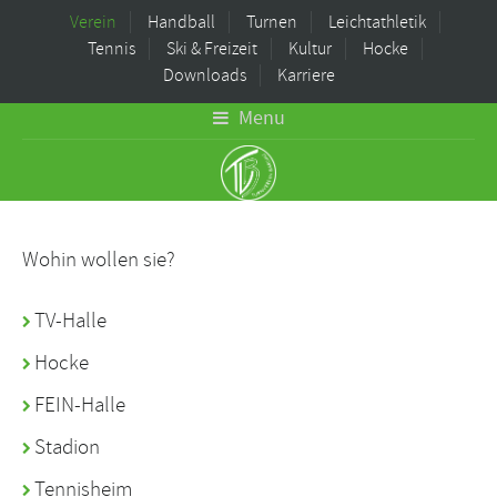
Verein
Handball
Turnen
Leichtathletik
Tennis
Ski & Freizeit
Kultur
Hocke
Downloads
Karriere
Menu
Wohin wollen sie?
TV-Halle
Hocke
FEIN-Halle
Stadion
Tennisheim