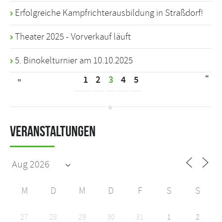
Erfolgreiche Kampfrichterausbildung in Straßdorf!
Theater 2025 - Vorverkauf läuft
5. Binokelturnier am 10.10.2025
„
“
1
2
3
4
5
Veranstaltungen
M
D
M
D
F
S
S
27
28
29
30
31
1
2