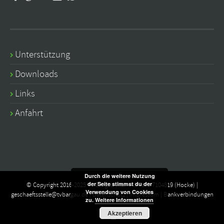
Unterstützung
Downloads
Links
Anfahrt
Durch die weitere Nutzung
der Seite stimmst du der
© Copyright 2016-2025 TV Bargau | ☏ +49 7173 7104819 (Hocke) |
Verwendung von Cookies
geschaeftsstelle@tvbargau.de
|
Datenschutz
|
Impressum
|
Bankverbindungen
zu.
Weitere Informationen
Akzeptieren