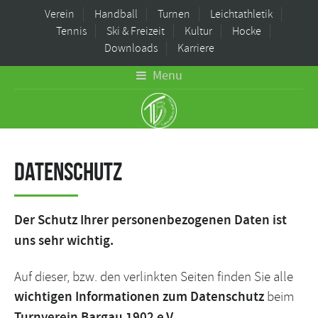
Verein
Handball
Turnen
Leichtathletik
Tennis
Ski & Freizeit
Kultur
Hocke
Downloads
Karriere
Menu
Datenschutz
Der Schutz Ihrer personenbezogenen Daten ist
uns sehr wichtig.
Auf dieser, bzw. den verlinkten Seiten finden Sie alle
wichtigen Informationen zum Datenschutz
beim
Turnverein Bargau 1902 e.V.