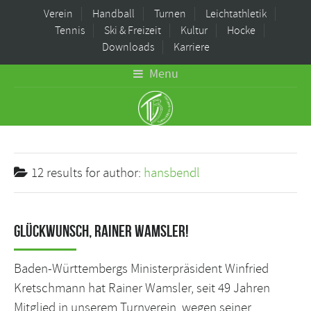
Verein
Handball
Turnen
Leichtathletik
Tennis
Ski & Freizeit
Kultur
Hocke
Downloads
Karriere
Menu
12 results for
author:
hansbendl
Glückwunsch, Rainer Wamsler!
Baden-Württembergs Ministerpräsident Winfried
Kretschmann hat Rainer Wamsler, seit 49 Jahren
Mitglied in unserem Turnverein, wegen seiner