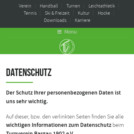
Verein
Handball
Turnen
Leichtathletik
Tennis
Ski & Freizeit
Kultur
Hocke
Downloads
Karriere
Menu
Datenschutz
Der Schutz Ihrer personenbezogenen Daten ist
uns sehr wichtig.
Auf dieser, bzw. den verlinkten Seiten finden Sie alle
wichtigen Informationen zum Datenschutz
beim
Turnverein Bargau 1902 e.V.